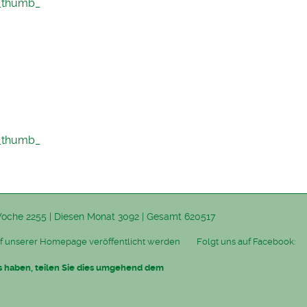
_thumb_
_thumb_
Woche 2255
|
Diesen Monat 3092
|
Gesamt 620517
f unserer Homepage veröffentlicht werden
Folgt uns auf
Facebook
:
os haben, teilen Sie dies umgehend dem