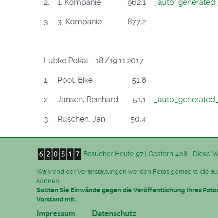
2.
1. Kompanie
962,1
_auto_generated
3.
3. Kompanie
877,2
Lübke Pokal - 18./19.11.2017
1.
Pool, Eike
51,8
2.
Jansen, Reinhard
51,1
_auto_generated
3.
Rüschen, Jan
50,4
Besucher
Heute 97
|
Gestern 408
|
Diese 
Während der Veranstaltungen werden Fotos gemacht, die au
können.
Sollten Sie Einwände gegen die Veröffentlichung Ihres Fot
Vorstand mit.
Impressum
Datenschutz