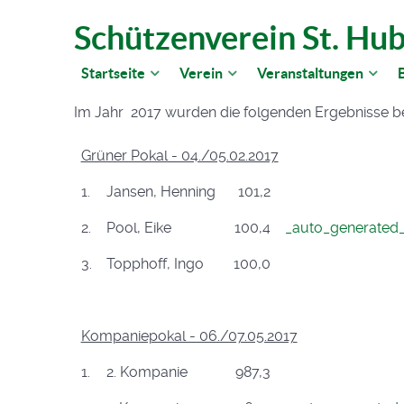
Schützenverein St. Hub
Startseite
Verein
Veranstaltungen
B
Im Jahr 2017 wurden die folgenden Ergebnisse bei
Grüner Pokal - 04./05.02.2017
1.
Jansen, Henning
101,2
2.
Pool, Eike
100,4
_auto_generated
3.
Topphoff, Ingo
100,0
Kompaniepokal - 06./07.05.2017
1.
2. Kompanie
987,3