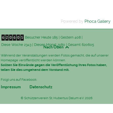
Powered by
Phoca Gallery
Besucher
Heute 185
|
Gestern 408
|
Diese Woche 2343
|
Diesen Monat 3180
|
Gesamt 620605
Nach Oben
Während der Veranstaltungen werden Fotos gemacht, die auf unserer
Homepage veröffentlicht werden können.
Sollten Sie Einwände gegen die Veröffentlichung Ihres Fotos haben,
teilen Sie dies umgehend dem Vorstand mit.
Folgt uns auf
Facebook
:
Impressum
Datenschutz
© Schützenverein St. Hubertus Dalum e.V. 2026