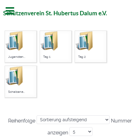
Schützenverein St. Hubertus Dalum e.V.
Jugendtan...
Tag 1
Tag 2
Scheibena...
Reihenfolge
Nummer
anzeigen