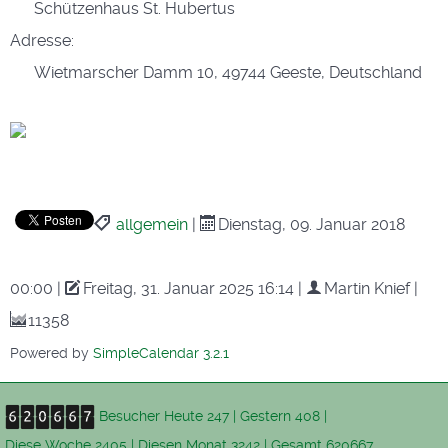
Schützenhaus St. Hubertus
Adresse:
Wietmarscher Damm 10, 49744 Geeste, Deutschland
allgemein
|
Dienstag, 09. Januar 2018
00:00
|
Freitag, 31. Januar 2025 16:14
|
Martin Knief
|
11358
Powered by
SimpleCalendar 3.2.1
Besucher
Heute 247
|
Gestern 408
|
Diese Woche 2405
|
Diesen Monat 3242
|
Gesamt 620667